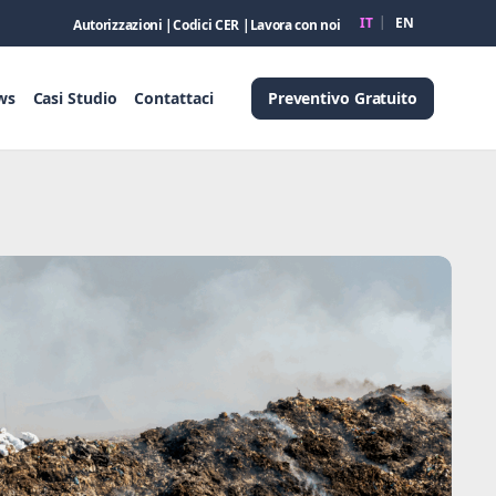
IT
EN
Autorizzazioni |
Codici CER |
Lavora con noi
Preventivo Gratuito
ws
Casi Studio
Contattaci