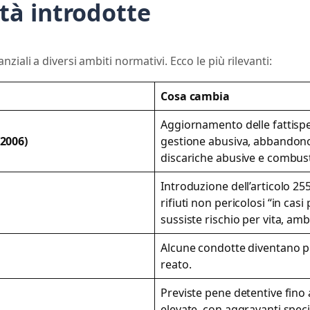
ità introdotte
iali a diversi ambiti normativi. Ecco le più rilevanti:
Cosa cambia
Aggiornamento delle fattispe
/2006
)
gestione abusiva, abbandono e
discariche abusive e combusti
Introduzione dell’articolo 25
rifiuti non pericolosi “in casi
sussiste rischio per vita, am
Alcune condotte diventano p
reato.
Previste pene detentive fino 
elevate, con aggravanti spec