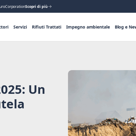
i EuroCorporation
Scopri di più
ttori
Servizi
Rifiuti Trattati
Impegno ambientale
Blog e Ne
025: Un
utela