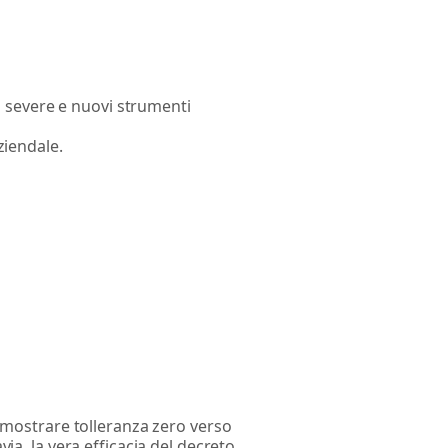
ù severe e nuovi strumenti
ziendale.
 mostrare tolleranza zero verso
via, la vera efficacia del decreto