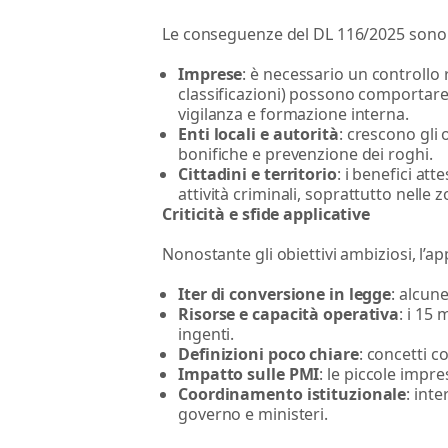
Le conseguenze del DL 116/2025 sono ri
Imprese
: è necessario un controllo
classificazioni) possono comportare 
vigilanza e formazione interna.
Enti locali e autorità
: crescono gli 
bonifiche e prevenzione dei roghi.
Cittadini e territorio
: i benefici at
attività criminali, soprattutto nell
Criticità e sfide applicative
Nonostante gli obiettivi ambiziosi, l’a
Iter di conversione in legge
: alcun
Risorse e capacità operativa
: i 15
ingenti.
Definizioni poco chiare
: concetti c
Impatto sulle PMI
: le piccole impre
Coordinamento istituzionale
: int
governo e ministeri.