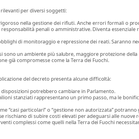
levanti per diversi soggetti:
 rigoroso nella
gestione dei rifiuti
. Anche errori formali o proc
responsabilità penali o amministrative. Diventa essenziale r
obblighi di monitoraggio e repressione dei reati. Saranno nec
tesi sono un ambiente più salubre, maggiore protezione della 
e zone già compromesse come la Terra dei Fuochi.
pplicazione del decreto presenta alcune difficoltà:
e disposizioni potrebbero cambiare in Parlamento.
 milioni stanziati rappresentano un primo passo, ma le bonifi
ome “casi particolari” o “gestione non autorizzata” potranno 
se rischiano di subire costi elevati per adeguarsi alle nuove 
erventi complessi come quelli nella Terra dei Fuochi necessitano