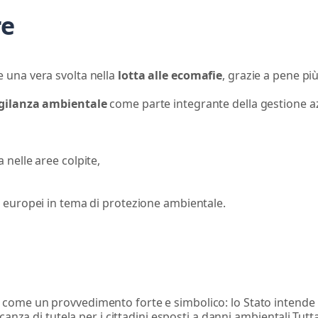
re
 una vera svolta nella
lotta alle ecomafie
, grazie a pene pi
igilanza ambientale
come parte integrante della gestione a
 nelle aree colpite,
rd europei in tema di protezione ambientale.
 come un provvedimento forte e simbolico: lo Stato intende
canza di tutela per i cittadini esposti a danni ambientali.Tutta