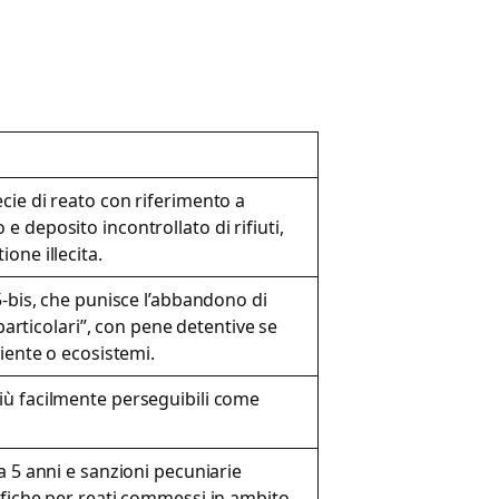
cie di reato con riferimento a
 deposito incontrollato di rifiuti,
one illecita.
5-bis, che punisce l’abbandono di
 particolari”, con pene detentive se
biente o ecosistemi.
iù facilmente perseguibili come
a 5 anni e sanzioni pecuniarie
ifiche per reati commessi in ambito