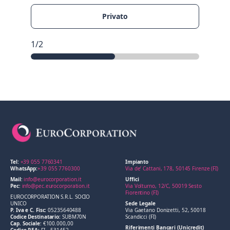
Privato
1/2
Tel:
+39 055 7760341
Impianto
WhatsApp:
+39 055 7760300
Via de’ Cattani, 178, 50145 Firenze (FI)
Mail
:
info@eurocorporation.it
Uffici
Pec
:
info@pec.eurocorporation.it
Via Volturno, 12/C, 50019 Sesto
Fiorentino (FI)
EUROCORPORATION S.R.L. SOCIO
UNICO
Sede Legale
P. Iva e C. Fisc:
05235640488
Via Gaetano Donizetti, 52, 50018
Codice Destinatario:
SUBM70N
Scandicci (FI)
Cap. Sociale
: €100.000,00
Riferimenti Bancari (Unicredit)