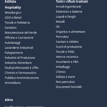
Edilizia
Tutti i rifiuti trattati
Arredi Ingombranti
Hopitality
Elettronici e batterie
Metallurgico
Liquidi e fanghi
GDO e Retail
Metalli
Tessile e Pelletteria
Oli
Sanitario
Organico e alimentare
Manutenzione del Verde
Pericolosi
Officine e Carrozzerie
Sanitari e infettivi
Autolavaggi
Scarti di produzione
Lavanderie Industriali
Tessile e Pelle
Falegnamerie
Vetro e ceramica
Industrie di Produzione
Assorbenti e Filtri
Industria Alimentare
Imballaggi
Studi professionali e Uffici
Chimici
Chimico e Farmaceutico
Edilizia e inerti
Pubblica Amministrazione
Non pericolosi
Immobiliare
Documenti Sensibili
Altro