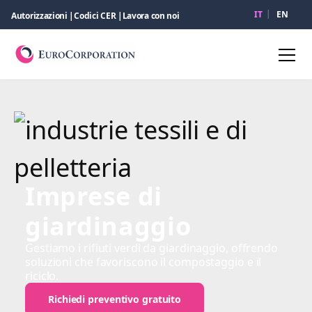
IT
EN
Autorizzazioni |
Codici CER |
Lavora con noi
M
Imprese di
giardinaggio
Gestiamo i rifiuti verdi da giardinaggio, offrendo
soluzioni che favoriscono il compostaggio e il
riciclo.
Richiedi preventivo gratuito